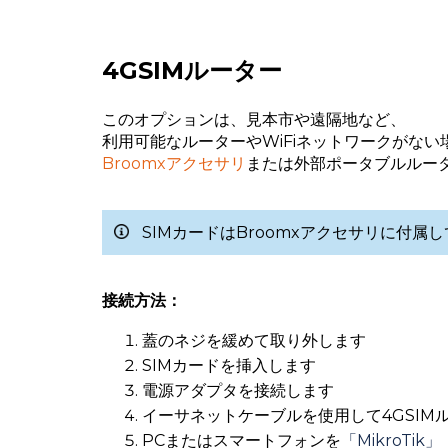
4GSIMルーター
このオプションは、見本市や遠隔地など、
利用可能なルーターやWiFiネットワークがな
Broomxアクセサリ
または外部ポータブルルー
SIMカードはBroomxアクセサリに付
接続方法：
蓋のネジを緩めて取り外します
SIMカードを挿入します
電源アダプタを接続します
イーサネットケーブルを使用して4GSIM
PCまたはスマートフォンを
「MikroTi