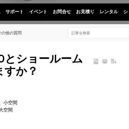
品
サポート
イベント
お問合せ
お見積り
レンタル
シ
その他の質問
m0とショールーム
ますか？
m、小空間
、大空間