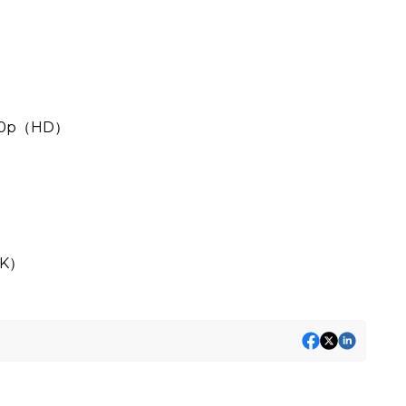
20p（HD）
4K）