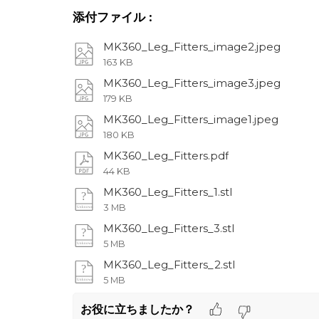
添付ファイル
:
MK360_Leg_Fitters_image2.jpeg
163 KB
MK360_Leg_Fitters_image3.jpeg
179 KB
MK360_Leg_Fitters_image1.jpeg
180 KB
MK360_Leg_Fitters.pdf
44 KB
MK360_Leg_Fitters_1.stl
3 MB
MK360_Leg_Fitters_3.stl
5 MB
MK360_Leg_Fitters_2.stl
5 MB
お役に立ちましたか？