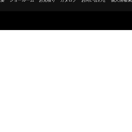
：
有限会社リビングCG 〒105-0003 東京都港区西新橋2-33-4
：
TEL. 03-6842-5660
メールでのお問い合わせはこちら
low us