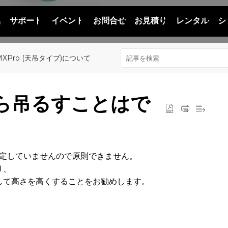
品
サポート
イベント
お問合せ
お見積り
レンタル
シ
MXPro (天吊タイプ)について
から吊るすことはで
想定していませんので原則できません。
り、
して高さを高くすることをお勧めします。