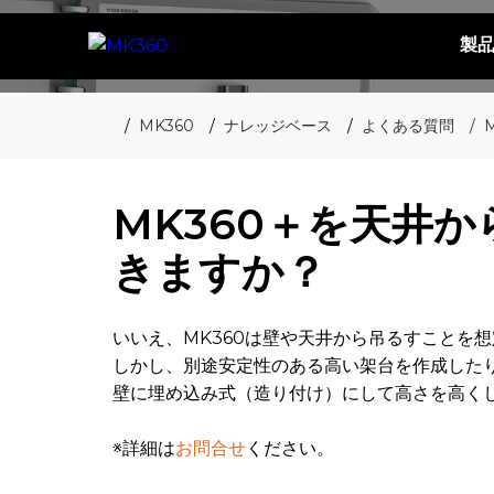
製
MK360
ナレッジベース
よくある質問
MK360＋を天井
きますか？
いいえ、MK360は壁や天井から吊るすことを
しかし、別途安定性のある高い架台を作成した
壁に埋め込み式（造り付け）にして高さを高く
※詳細は
お問合せ
ください。