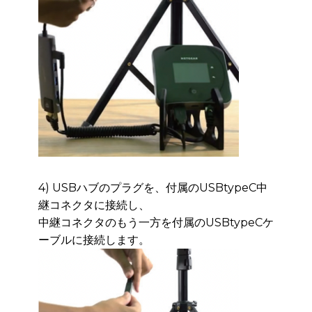
4) USBハブのプラグを、付属のUSBtypeC中
継コネクタに接続し、
中継コネクタのもう一方
を付属のUSBtypeCケ
ーブルに接続します。