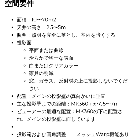
空間要件
面積：10〜70m2
天井の高さ：2.5〜5m
照明：照明を完全に落とし、室内を暗くする
投影面：
平面または曲線
滑らかで均一な表面
白またはクリアカラー
家具の削減
窓、ガラス、反射材の上に投影しないでくだ
さい
配置：メインの投影壁の真向かいに垂直
主な投影壁までの距離：MK360＋から5〜7m
ビューアーの最適な配置：MK360の下に配置さ
れ、メインの投影壁に面しています
投影範および画角調整 メッシュWarp機能あり